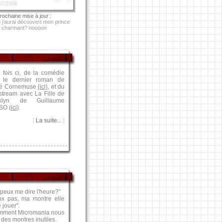
7/2006
rochaine mise à jour :
ù j'aurai découvert mon prince
charmant? noooon
 fois ci, de la comédie
 le dernier roman de
é Cornemuse
(ici)
, et du
stream avec La Fille de
oklyn de Guillaume
SO (
ici
).
[
La suite...
]
 peux me dire l'heure?"
ux pas, ma montre elle
e jouer".
mment Micromania nous
é des montres inutiles.