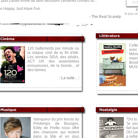
t puis j'avais envie de faire découvrir certaines choses so...
01/0
e Happy, Just Have Fun.
P
le jour o
-
The Real Scandy
Cette
120 battements par minute ou
avec
la claque ciné de la fin d'été.
Mém
Les années SIDA, des pédés,
main
ACT UP, des assemblées
Bro
ennuyeuses, de la branle, ..et
MUS
des larmes
[
La suite...
]
Vainqueur du prix Inouïs du
"Dis tu
Printemps de Bourges,
"je pe
Eddy de Pretto nous offre
fait qu
des chansons qui restent
OU co
dans la tête et en plus
a refil