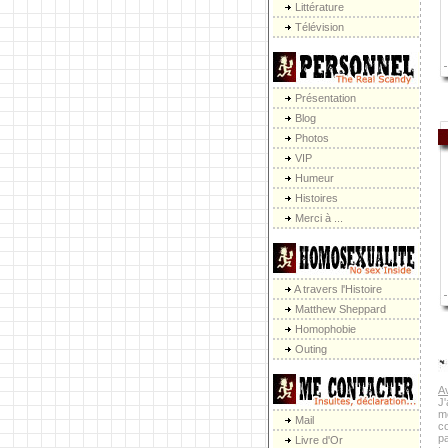
Littérature
Télévision
Présentation
Blog
Photos
VIP
Humeur
Histoires
Merci à ...
A travers l'Histoire
Matthew Sheppard
Homophobie
Outing
A
J'
me
Mail
c
p
Livre d'Or