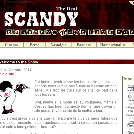
Cinéma
Perso
Nostalgie
Passions
Homosexualité
dito - Octobre 2017
 old site...
Je v
J'ai honte d'avoir laissé tomber ce site qui m'a tant
apporté mais j'arrive pas à faire la bascule en php,
-
Mus
Lykk
sérieu y a trop de trucs sur ce site, ça part dans
Octo
tous les sens.
-
Sér
Skam 
Bref, même si la mode est au youtubeur, même si
Octo
c'est so has been du siècle dernier que d'avoir un
-
Fil
site perso, j'avais envie de le mettre à jour.
Théo
bate
t puis c'est grace à ce site que j'ai rencontré le plus de mecs (alors que
Octo
-
Liv
es sites de rencontre, à part quelques plans cul...) so sait on jamais, si tu
Chro
s blonde à forte poitrine... heu... oO
Octo
- Nou