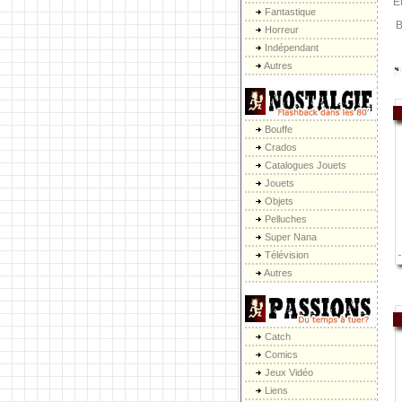
E
Fantastique
B
Horreur
Indépendant
Autres
Bouffe
Crados
Catalogues Jouets
Jouets
Objets
Pelluches
Super Nana
Télévision
Autres
Catch
Comics
Jeux Vidéo
Liens