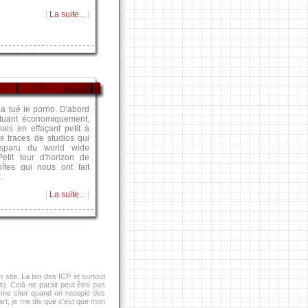
[
La suite...
]
 a tué le porno. D'abord
tuant économiquement,
ais en effaçant petit à
es traces de studios qui
isparu du world wide
etit tour d'horizon de
îtes qui nous ont fait
.
[
La suite...
]
 site. La bio des ICP et surtout
). Celà ne parait peut être pas
 me citer quand on recopie des
rt, je me dis que c'est que mon