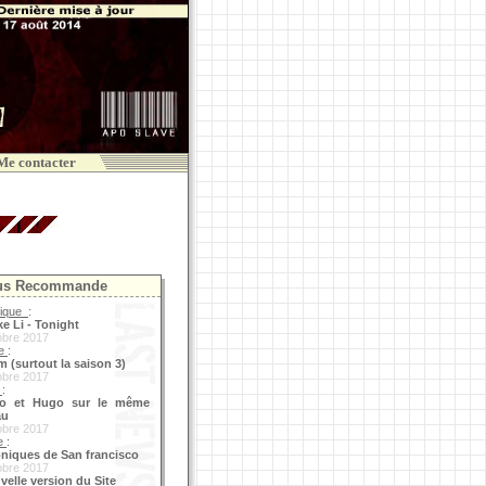
Me contacter
ous Recommande
ique
:
e Li - Tonight
bre 2017
ie
:
(surtout la saison 3)
bre 2017
m
:
 et Hugo sur le même
au
bre 2017
re
:
niques de San francisco
bre 2017
velle version du Site