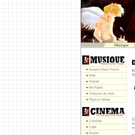
Musique
Insane Clown Posse
E
So
Hole
Twiztid
Ma Radio
Chanson du mois
PlayList Idéale
E
Comédie
l
Culte
e
Drame